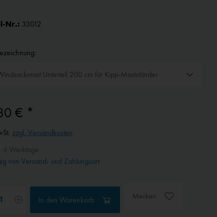
l-Nr.:
33012
bezeichnung:
80 € *
wSt.
zzgl. Versandkosten
- 4 Werktage
g von Versand- und Zahlungsart
Merken
In den
Warenkorb