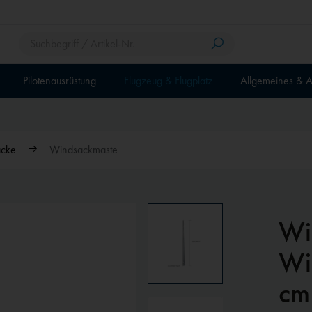
Pilotenausrüstung
Flugzeug & Flugplatz
Allgemeines & A
cke
Windsackmaste
Wi
Wi
cm