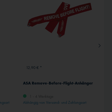
Inaktiv
12,90 € *
ab 12
ASA Remove-Before-Flight-Anhänger
Winds
Ø 30 
1 - 4 Werktage
ngsart
Abhängig von Versand- und Zahlungsart