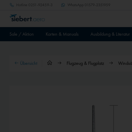
Hotline
0251-92459-3
WhatsApp
01579-2351959
Sale / Aktion
Karten & Manuals
Ausbildung & Literatur
Übersicht
Flugzeug & Flugplatz
Windsä