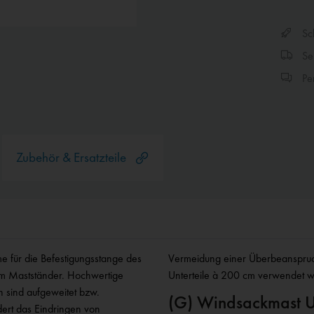
Sch
Sen
Per
Zubehör & Ersatzteile
e für die Befestigungsstange des
 als die Standard-Ober- und -
am Mastständer. Hochwertige
Unterteile à 200 cm verwendet 
 sind aufgeweitet bzw.
(G) Windsackmast Un
dert das Eindringen von