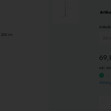
Artike
Artikel
69,
inkl. M
1 
Abhängi