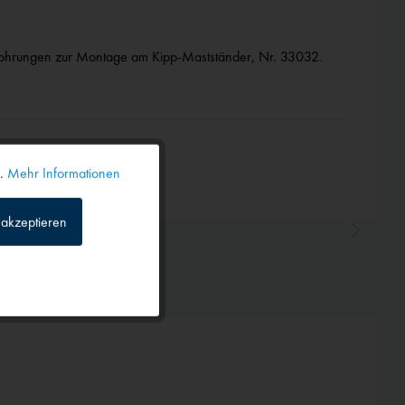
 Bohrungen zur Montage am Kipp-Mastständer, Nr. 33032.
n.
Mehr Informationen
Aktiv
akzeptieren
Inaktiv
Inaktiv
Inaktiv