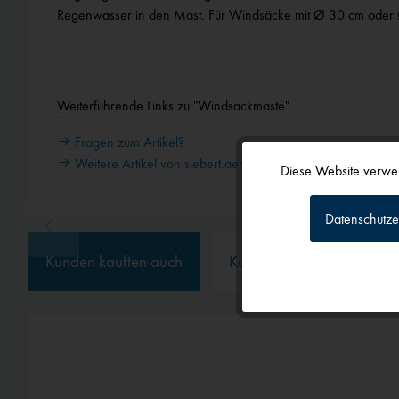
Regenwasser in den Mast. Für Windsäcke mit Ø 30 cm oder 
Weiterführende Links zu "Windsackmaste"
Fragen zum Artikel?
Weitere Artikel von siebert.aero
Diese Website verwen
Funktionale
Datenschutze
Tracking
Kunden kauften auch
Kunden haben sich ebenf
Personalisierun
Service