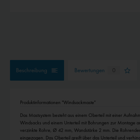
Beschreibung
Bewertungen
0
Produktinformationen "Windsackmaste"
Das Mastsystem besteht aus einem Oberteil mit einer Aufnahm
Vermeidung einer Überbeanspruchung sollten nicht mehr
Windsacks und einem Unterteil mit Bohrungen zur Montage 
verzinkte Rohre, Ø 42 mm, Wandstärke 2 mm. Die Rohrenden
eingezogen. Das Oberteil greift über das Unterteil und verhin