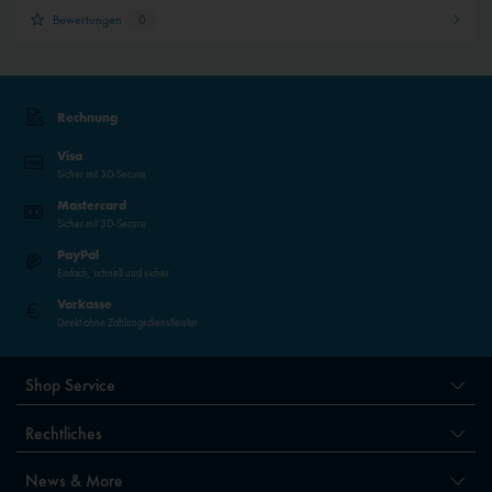
Bewertungen
0
Rechnung
Visa
Sicher mit 3D-Secure
Mastercard
Sicher mit 3D-Secure
PayPal
Einfach, schnell und sicher
Vorkasse
Direkt ohne Zahlungsdienstleister
Shop Service
Rechtliches
News & More