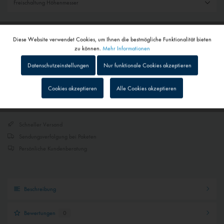
399,00 € *
Diese Website verwendet Cookies, um Ihnen die bestmögliche Funktionalität bieten
Aktiv
Funktionale
inkl. MwSt.
zzgl. Versandkosten
zu können.
Mehr Informationen
Lieferzeit auf Anfrage - Bitte kontaktieren Sie uns
Datenschutzeinstellungen
Nur funktionale Cookies akzeptieren
Inaktiv
Tracking
Cookies akzeptieren
Alle Cookies akzeptieren
Merken
In den
Warenkorb
Inaktiv
Personalisierung
Schneller Versand
Sendungsverfolgung bei Paketen
Inaktiv
Service
Persönliche Kundenberatung
Inaktiv
Externe Medien
Beschreibung
Bewertungen
0