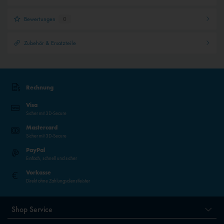
Bewertungen
0
Zubehör & Ersatzteile
Rechnung
Visa
Sicher mit 3D-Secure
Mastercard
Sicher mit 3D-Secure
PayPal
Einfach, schnell und sicher
Vorkasse
Direkt ohne Zahlungsdienstleister
Shop Service