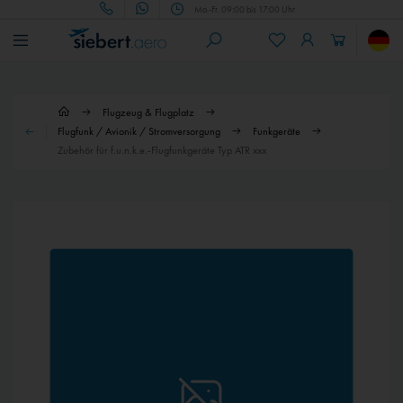
Mo.-Fr. 09:00 bis 17:00 Uhr
Flugzeug & Flugplatz
Flugfunk / Avionik / Stromversorgung
Funkgeräte
Zubehör für f.u.n.k.e.-Flugfunkgeräte Typ ATR xxx