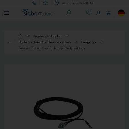
Mo.-Fr. 09:00 bis 17:00 Uhr
Flugzeug & Flugplatz
Flugfunk / Avionik / Stromversorgung
Funkgeräte
Zubehör für f.u.n.k.e.-Flugfunkgeräte Typ ATR xxx