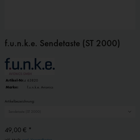
f.u.n.k.e. Sendetaste (ST 2000)
Artikel-Nr.:
63820
Marke:
f.u.n.k.e. Avionics
Artikelbezeichnung:
49,00 € *
inkl. MwSt.
zzgl. Versandkosten