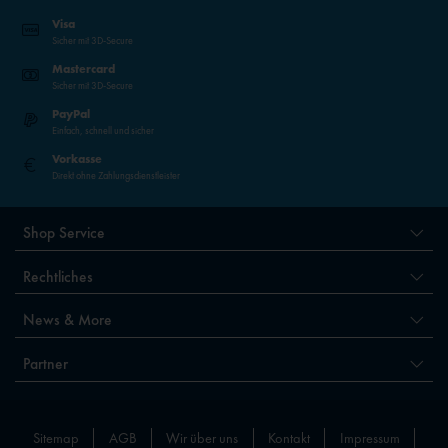
Visa
Sicher mit 3D-Secure
Mastercard
Sicher mit 3D-Secure
PayPal
Einfach, schnell und sicher
Vorkasse
Direkt ohne Zahlungsdienstleister
Shop Service
Rechtliches
News & More
Partner
Sitemap
AGB
Wir über uns
Kontakt
Impressum