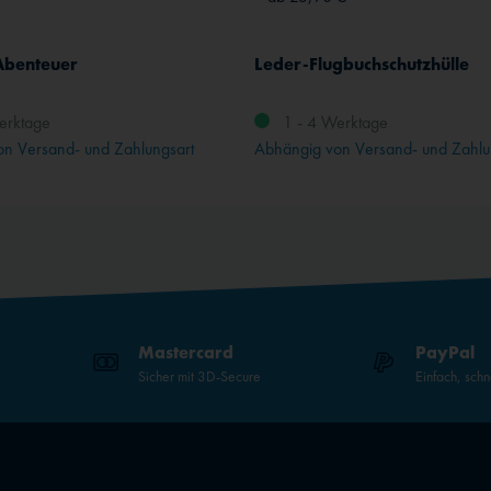
 Abenteuer
Leder-Flugbuchschutzhülle
erktage
1 - 4 Werktage
n Versand- und Zahlungsart
Abhängig von Versand- und Zahlu
Mastercard
PayPal
Sicher mit 3D-Secure
Einfach, schn