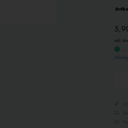
Artike
5,9
inkl. M
1 
Abhängi
Sch
Sen
Per