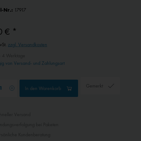
l-Nr.:
17917
0 € *
wSt.
zzgl. Versandkosten
- 4 Werktage
g von Versand- und Zahlungsart
Gemerkt
In den
Warenkorb
neller Versand
dungsverfolgung bei Paketen
sönliche Kundenberatung