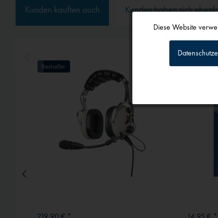
Kunden kauften auch
Kunden haben sich ebenf
Diese Website verwen
Funktionale
Datenschutze
Tracking
Bestseller
Personalisierun
Service
Externe Medien
219,90 € *
14,95 € *