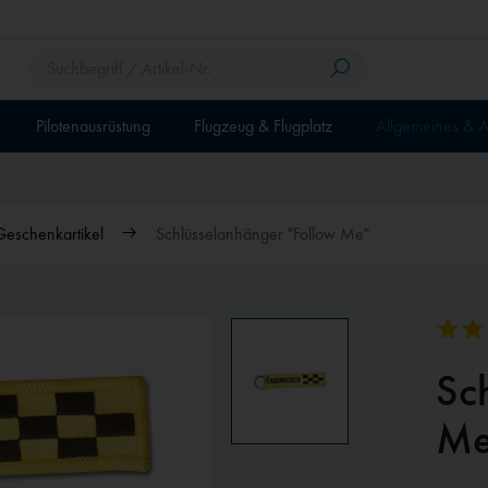
Pilotenausrüstung
Flugzeug & Flugplatz
Allgemeines & A
Geschenkartikel
Schlüsselanhänger "Follow Me"
Sc
Me