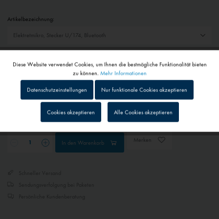
Artikelbezeichnung:
Auswahl zurücksetzen
Diese Website verwendet Cookies, um Ihnen die bestmögliche Funktionalität bieten
Aktiv
Funktionale
zu können.
Mehr Informationen
399,95 € *
Datenschutzeinstellungen
Nur funktionale Cookies akzeptieren
inkl. MwSt.
zzgl. Versandkosten
Inaktiv
Tracking
Cookies akzeptieren
Alle Cookies akzeptieren
Lieferzeit auf Anfrage - Bitte kontaktieren Sie uns
Inaktiv
Personalisierung
Merken
In den
Warenkorb
Inaktiv
Service
Schneller Versand
Sendungsverfolgung bei Paketen
Inaktiv
Externe Medien
Persönliche Kundenberatung