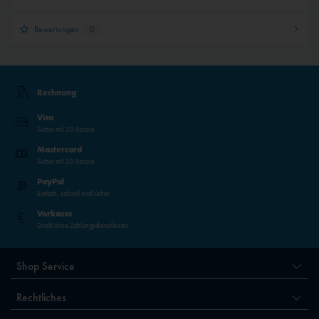
Bewertungen
0
Rechnung
Visa
Sicher mit 3D-Secure
Mastercard
Sicher mit 3D-Secure
PayPal
Einfach, schnell und sicher
Vorkasse
Direkt ohne Zahlungsdienstleister
Shop Service
Rechtliches