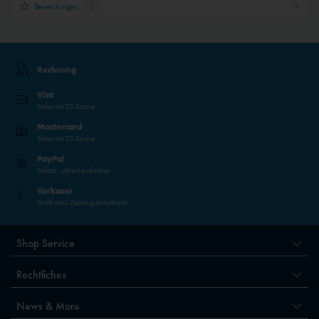
Bewertungen
1
Rechnung
Visa
Sicher mit 3D-Secure
Mastercard
Sicher mit 3D-Secure
PayPal
Einfach, schnell und sicher
Vorkasse
Direkt ohne Zahlungsdienstleister
Shop Service
Rechtliches
News & More