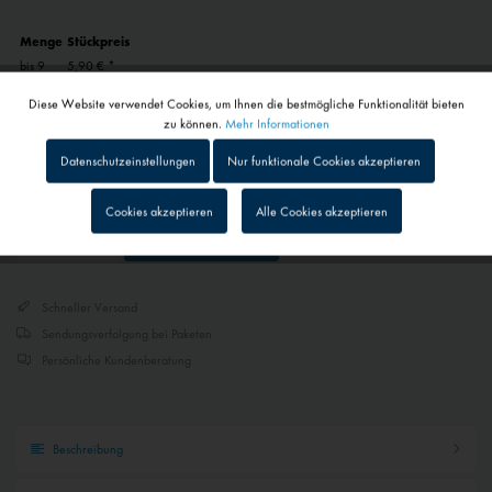
Menge
Stückpreis
bis
9
5,90 € *
ab
10
5,31 € *
Diese Website verwendet Cookies, um Ihnen die bestmögliche Funktionalität bieten
inkl. MwSt.
zzgl. Versandkosten
Aktiv
Funktionale
zu können.
Mehr Informationen
1 - 4 Werktage
Datenschutzeinstellungen
Nur funktionale Cookies akzeptieren
Abhängig von Versand- und Zahlungsart
Inaktiv
Tracking
Cookies akzeptieren
Alle Cookies akzeptieren
Gemerkt
In den
Warenkorb
Inaktiv
Personalisierung
Schneller Versand
Inaktiv
Service
Sendungsverfolgung bei Paketen
Persönliche Kundenberatung
Inaktiv
Externe Medien
Beschreibung