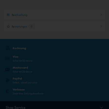
Beschreibung
Bewertungen
0
Rechnung
Visa
Sicher mit 3D-Secure
Mastercard
Sicher mit 3D-Secure
PayPal
Einfach, schnell und sicher
Vorkasse
Direkt ohne Zahlungsdienstleister
Shop Service