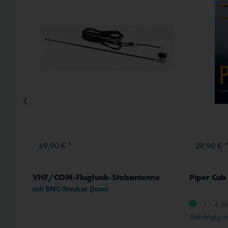
Externe Medien
69,90 € *
29,90 € 
ctant
VHF/COM-Flugfunk-Stabantenne
Piper Cub
mit BNC-Stecker (lose)
1 - 4 W
rt
Abhängig vo