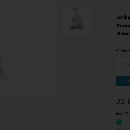
Artike
Produ
Gebin
Gebind
A
23,
inkl. M
1 