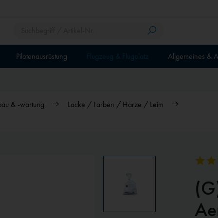
Pilotenausrüstung
Flugzeug & Flugplatz
Allgemeines & A
bau & -wartung
Lacke / Farben / Harze / Leim
(G
Ae