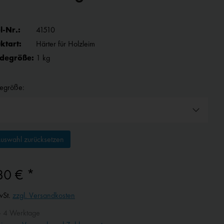
l-Nr.:
41510
ktart:
Härter für Holzleim
degröße:
1 kg
egröße:
uswahl zurücksetzen
80 € *
wSt.
zzgl. Versandkosten
- 4 Werktage