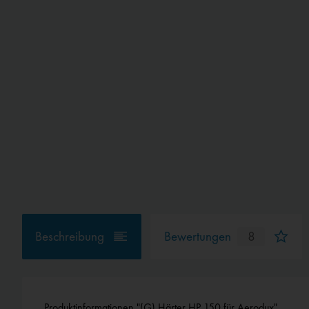
Beschreibung
Bewertungen
8
Produktinformationen "(G) Härter HP 150 für Aerodux"