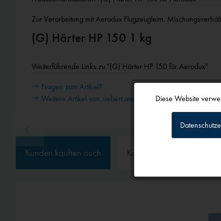
Zur Verarbeitung mit Aerodux Flugzeugleim. Mischungsverhältn
(G) Härter HP 150 1 kg
Weiterführende Links zu "(G) Härter HP 150 für Aerodux"
Fragen zum Artikel?
Diese Website verwen
Weitere Artikel von siebert.aero
Funktionale
Datenschutze
Tracking
Kunden kauften auch
Kunden haben sich ebenf
Personalisierun
Service