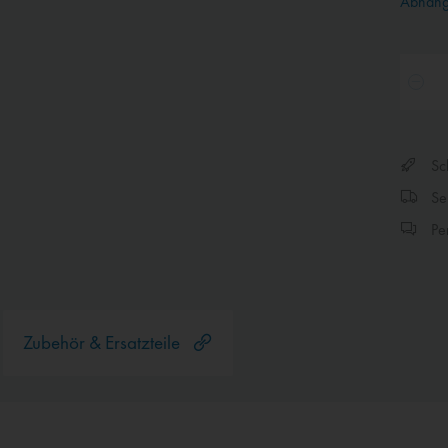
Abhängi
Sch
Sen
Per
Zubehör & Ersatzteile