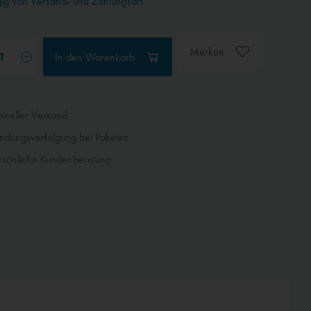
g von Versand- und Zahlungsart
Merken
In den
Warenkorb
neller Versand
dungsverfolgung bei Paketen
sönliche Kundenberatung