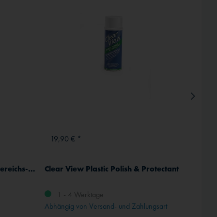
Inaktiv
19,90 € *
34,8
(G) Aeroshell 15W-50 Mehrbereichs-Luftfahrt-Öl für Kolbenmotoren
Clear View Plastic Polish & Protectant
(G) A
1 - 4 Werktage
1 -
Abhängig von Versand- und Zahlungsart
Abhängi