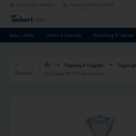
Hotline
0251-92459-3
WhatsApp
01579-2351959
Sale / Aktion
Karten & Manuals
Ausbildung & Literatur
Flugzeug & Flugplatz
Flugzeug
Übersicht
(G) Härter HP 150 für Aerodux