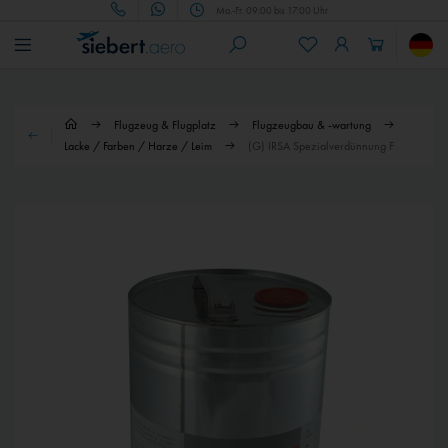
Mo.-Fr. 09:00 bis 17:00 Uhr
Flugzeug & Flugplatz
Flugzeugbau & -wartung
Lacke / Farben / Harze / Leim
(G) IRSA Spezialverdünnung F