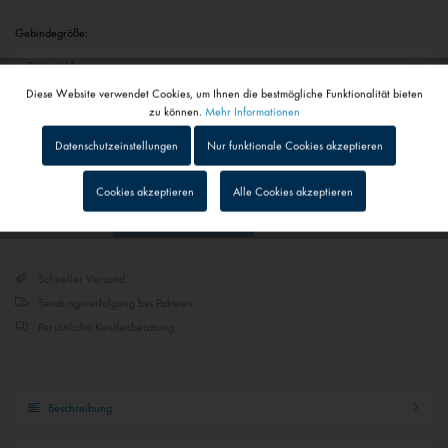
Gebindegröße:
Diese Website verwendet Cookies, um Ihnen die bestmögliche Funktionalität bieten
Aktiv
Funktionale
zu können.
Mehr Informationen
ab 20,90 € *
Datenschutzeinstellungen
Nur funktionale Cookies akzeptieren
inkl. MwSt.
zzgl. Versandkosten
Inaktiv
Tracking
Cookies akzeptieren
Alle Cookies akzeptieren
Merken
In den
Warenkorb
Inaktiv
Personalisierung
Schneller Versand
Inaktiv
Service
Sendungsverfolgung bei Paketen
Persönliche Kundenberatung
Inaktiv
Externe Medien
Beschreibung