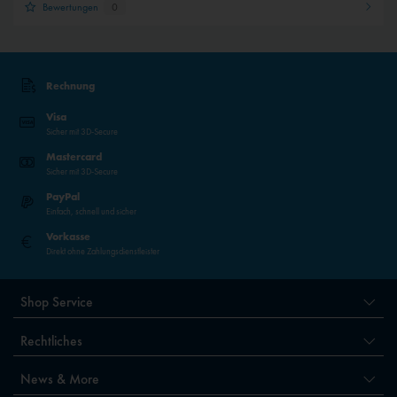
Bewertungen
0
Rechnung
Visa
Sicher mit 3D-Secure
Mastercard
Sicher mit 3D-Secure
PayPal
Einfach, schnell und sicher
Vorkasse
Direkt ohne Zahlungsdienstleister
Shop Service
Rechtliches
News & More