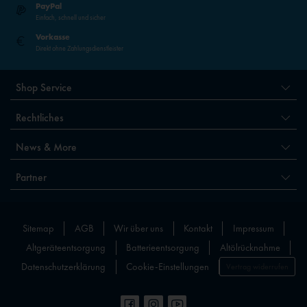
PayPal
Einfach, schnell und sicher
Vorkasse
Direkt ohne Zahlungsdienstleister
Shop Service
Rechtliches
News & More
Partner
Sitemap
AGB
Wir über uns
Kontakt
Impressum
Altgeräteentsorgung
Batterieentsorgung
Altölrücknahme
Datenschutzerklärung
Cookie-Einstellungen
Vertrag widerrufen