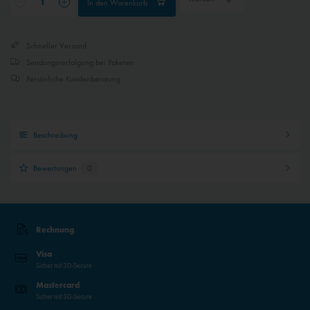
In den
Warenkorb
Inaktiv
Externe Medien
Schneller Versand
Sendungsverfolgung bei Paketen
Persönliche Kundenberatung
Beschreibung
Bewertungen
0
Rechnung
Visa
Sicher mit 3D-Secure
Mastercard
Sicher mit 3D-Secure