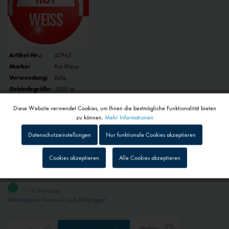
Artikel-Nr.:
42962
Marke:
Rot-Weiss
Verwendung:
Zelle
Gebindegröße:
1000 ml
Diese Website verwendet Cookies, um Ihnen die bestmögliche Funktionalität bieten
Artikelbezeichnung:
Aktiv
Funktionale
zu können.
Mehr Informationen
Datenschutzeinstellungen
Nur funktionale Cookies akzeptieren
Inaktiv
Tracking
25,90 € *
Cookies akzeptieren
Alle Cookies akzeptieren
inkl. MwSt.
zzgl. Versandkosten
Inaktiv
Personalisierung
1 - 4 Werktage
Abhängig von Versand- und Zahlungsart
Inaktiv
Service
Merken