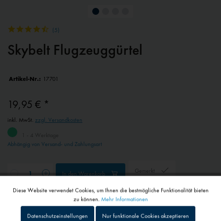
(
5
)
Skybelt Flugzeuggürtel
Artikel-Nr.:
17701
19,95 € *
inkl. MwSt.
zzgl. Versandkosten
1 - 4 Werktage
Abhängig von Versand- und Zahlungsart
Gemerkt
In den
Warenkorb
Diese Website verwendet Cookies, um Ihnen die bestmögliche Funktionalität bieten
Aktiv
Funktionale
zu können.
Mehr Informationen
Schneller Versand
Datenschutzeinstellungen
Nur funktionale Cookies akzeptieren
Sendungsverfolgung bei Paketen