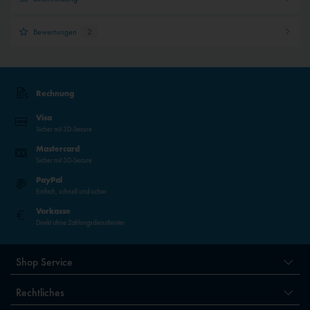
Bewertungen
2
Rechnung
Visa
Sicher mit 3D-Secure
Mastercard
Sicher mit 3D-Secure
PayPal
Einfach, schnell und sicher
Vorkasse
Direkt ohne Zahlungsdienstleister
Shop Service
Rechtliches