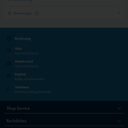
Bewertungen
2
Rechnung
Visa
Sicher mit 3D-Secure
Mastercard
Sicher mit 3D-Secure
PayPal
Einfach, schnell und sicher
Vorkasse
Direkt ohne Zahlungsdienstleister
Shop Service
Rechtliches