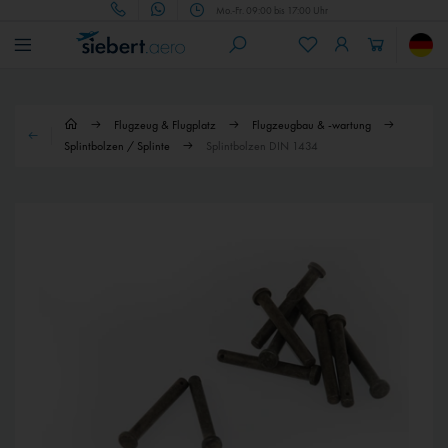
Mo.-Fr. 09:00 bis 17:00 Uhr
Flugzeug & Flugplatz
Flugzeugbau & -wartung
Splintbolzen / Splinte
Splintbolzen DIN 1434