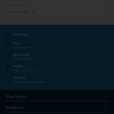
Bewertungen
2
Rechnung
Visa
Sicher mit 3D-Secure
Mastercard
Sicher mit 3D-Secure
PayPal
Einfach, schnell und sicher
Vorkasse
Direkt ohne Zahlungsdienstleister
Shop Service
Rechtliches