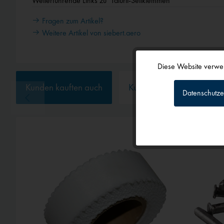
Weiterführende Links zu "Talurit-Seilklemmen"
Fragen zum Artikel?
Weitere Artikel von siebert.aero
Diese Website verwen
Funktionale
Kunden kauften auch
Kunden haben sich ebenf
Datenschutze
Tracking
Personalisierun
Service
Externe Medien