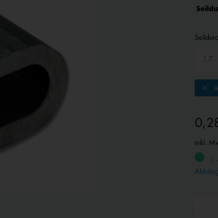
Seild
Seildur
A
0,2
inkl. M
1 
Abhängi