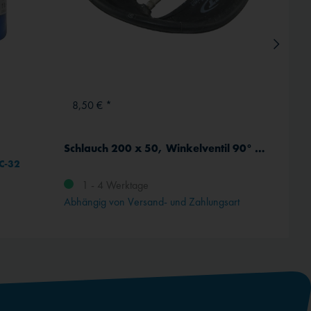
8,50 € *
ab 1,
Schlauch 200 x 50, Winkelventil 90° 90°
Kausc
5C-32
Rillen
1 - 4 Werktage
Abhängig von Versand- und Zahlungsart