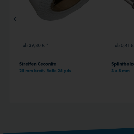
ab 39,80 € *
ab 0,41 €
Schlauch 200 x 50, Winkelventil 90° 90°
Streifen Ceconite
Splintbol
25 mm breit, Rolle 25 yds
3 x 8 mm
rt