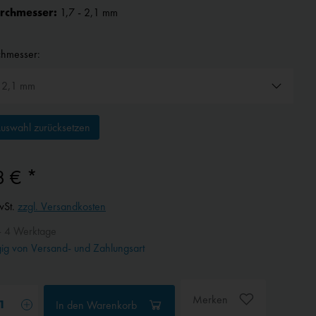
urchmesser:
1,7 - 2,1 mm
chmesser:
uswahl zurücksetzen
8 € *
wSt.
zzgl. Versandkosten
- 4 Werktage
g von Versand- und Zahlungsart
Merken
In den
Warenkorb