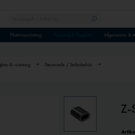
Pilotenausrüstung
Flugzeug & Flugplatz
Allgemeines & A
gbau & -wartung
Steuerseile / Seilzubehör
Z-
Artike