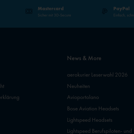
Mastercard
PayPal
Sicher mit 3D-Secure
Einfach, schn
News & More
aerokurier Leserwahl 2026
ht
Neuheiten
erklärung
Avioportolano
Bose Aviation Headsets
Lightspeed Headsets
Lightspeed Berufspiloten- und