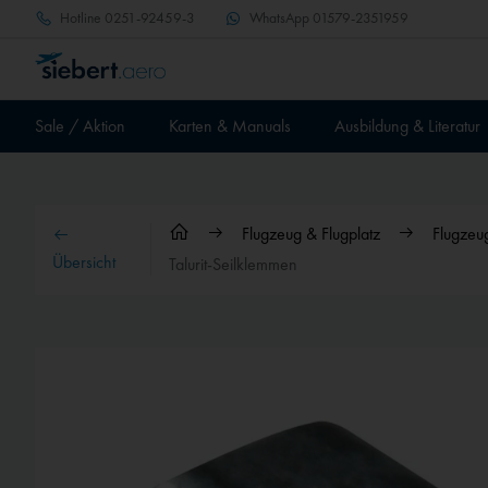
Hotline
0251-92459-3
WhatsApp
01579-2351959
Sale / Aktion
Karten & Manuals
Ausbildung & Literatur
Flugzeug & Flugplatz
Flugzeu
Übersicht
Talurit-Seilklemmen