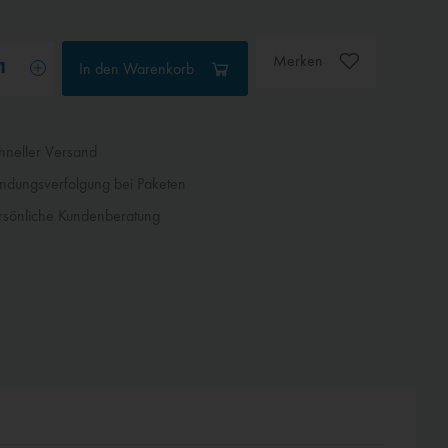
Merken
In den
Warenkorb
neller Versand
dungsverfolgung bei Paketen
sönliche Kundenberatung