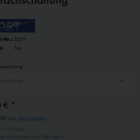
l-Nr.:
32211
e:
Tost
bezeichnung:
0 € *
wSt.
zzgl. Versandkosten
- 4 Werktage
g von Versand- und Zahlungsart