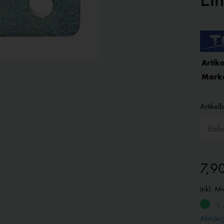
Artike
Mark
Artikel
7,9
inkl. M
1 
Abhängi