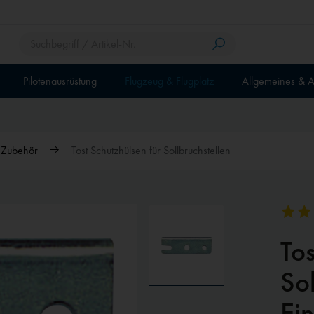
Pilotenausrüstung
Flugzeug & Flugplatz
Allgemeines & A
& Zubehör
Tost Schutzhülsen für Sollbruchstellen
Tos
Sol
Ei