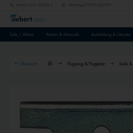
Hotline
0251-92459-3
WhatsApp
01579-2351959
Sale / Aktion
Karten & Manuals
Ausbildung & Literatur
Übersicht
Flugzeug & Flugplatz
Seile 