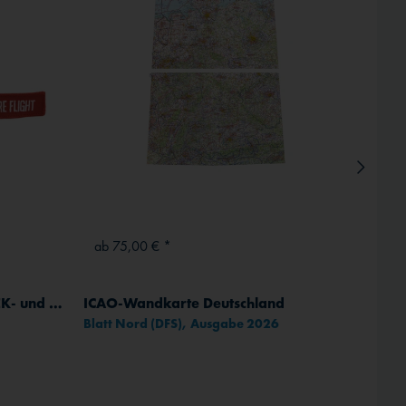
Inaktiv
ab 75,00 € *
ab 5,
Verschlüsse für Staurohre, TEK- und Multisonden-Adapter
ICAO-Wandkarte Deutschland
Tost S
Blatt Nord (DFS), Ausgabe 2026
Nr. 1