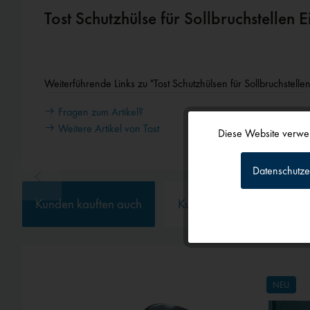
Tost Schutzhülse für Sollbruchstellen 
Weiterführende Links zu "Tost Schutzhülsen für Sollbruchstellen
Fragen zum Artikel?
Weitere Artikel von Tost
Diese Website verwen
Funktionale
Datenschutze
Tracking
Kunden kauften auch
Kunden haben sich ebenf
Personalisierun
Service
NEU