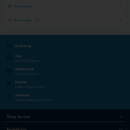
Beschreibung
Bewertungen
0
Rechnung
Visa
Sicher mit 3D-Secure
Mastercard
Sicher mit 3D-Secure
PayPal
Einfach, schnell und sicher
Vorkasse
Direkt ohne Zahlungsdienstleister
Shop Service
Rechtliches