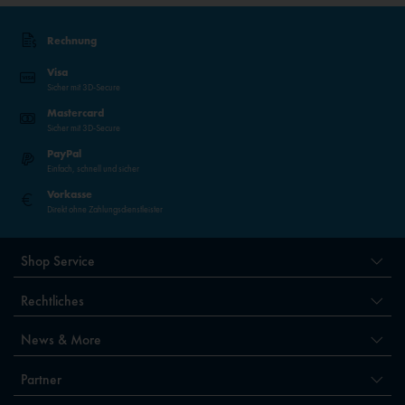
Rechnung
Visa
Sicher mit 3D-Secure
Mastercard
Sicher mit 3D-Secure
PayPal
Einfach, schnell und sicher
Vorkasse
Direkt ohne Zahlungsdienstleister
Shop Service
Rechtliches
News & More
Partner