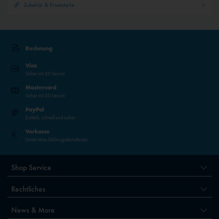
Zubehör & Ersatzteile
Rechnung
Visa
Sicher mit 3D-Secure
Mastercard
Sicher mit 3D-Secure
PayPal
Einfach, schnell und sicher
Vorkasse
Direkt ohne Zahlungsdienstleister
Shop Service
Rechtliches
News & More