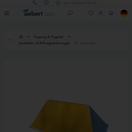
Mo.-Fr. 09:00 bis 17:00 Uhr
Flugzeug & Flugplatz
Landebahn- & Rollwegmarkierungen
Dachreiter