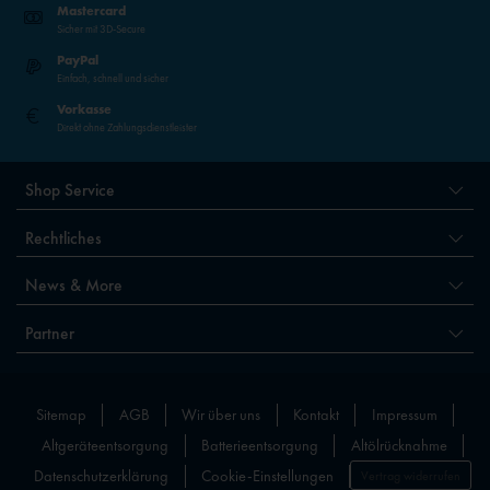
Mastercard
Sicher mit 3D-Secure
PayPal
Einfach, schnell und sicher
Vorkasse
Direkt ohne Zahlungsdienstleister
Shop Service
Rechtliches
News & More
Partner
Sitemap
AGB
Wir über uns
Kontakt
Impressum
Altgeräteentsorgung
Batterieentsorgung
Altölrücknahme
Datenschutzerklärung
Cookie-Einstellungen
Vertrag widerrufen