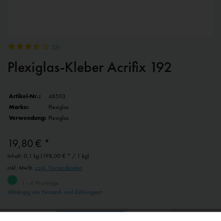
(
2
)
Plexiglas-Kleber Acrifix 192
Artikel-Nr.:
48503
Marke:
Plexiglas
Verwendung:
Plexiglas
19,80 € *
Inhalt:
0,1 kg (198,00 € * / 1 kg)
inkl. MwSt.
zzgl. Versandkosten
1 - 4 Werktage
Abhängig von Versand- und Zahlungsart
Merken