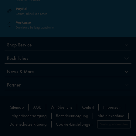
Sicher mit 3D-Secure
PayPal
Einfach, schnell und sicher
Vorkasse
Direkt ohne Zahlungsdienstleister
Shop Service
Rechtliches
News & More
Partner
Sitemap
AGB
Wir über uns
Kontakt
Impressum
Altgeräteentsorgung
Batterieentsorgung
Altölrücknahme
Datenschutzerklärung
Cookie-Einstellungen
Vertrag widerrufen