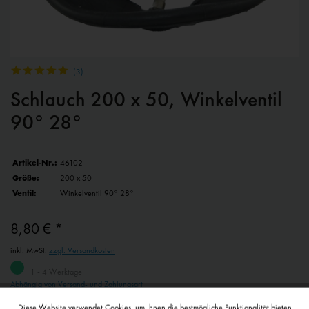
(
3
)
Schlauch 200 x 50, Winkelventil
90° 28°
Artikel-Nr.:
46102
Größe:
200 x 50
Ventil:
Winkelventil 90° 28°
8,80 € *
inkl. MwSt.
zzgl. Versandkosten
1 - 4 Werktage
Abhängig von Versand- und Zahlungsart
Diese Website verwendet Cookies, um Ihnen die bestmögliche Funktionalität bieten