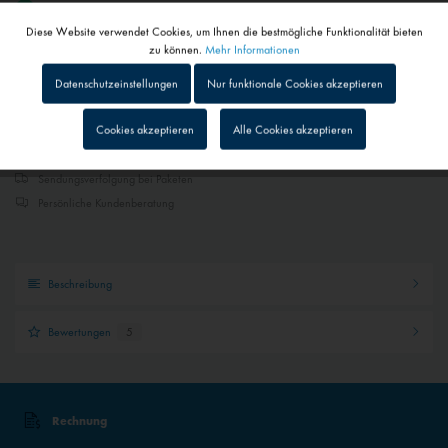
1 - 4 Werktage
Diese Website verwendet Cookies, um Ihnen die bestmögliche Funktionalität bieten
Abhängig von Versand- und Zahlungsart
Aktiv
Funktionale
zu können.
Mehr Informationen
Datenschutzeinstellungen
Nur funktionale Cookies akzeptieren
Gemerkt
In den
Warenkorb
Inaktiv
Tracking
Cookies akzeptieren
Alle Cookies akzeptieren
Schneller Versand
Inaktiv
Personalisierung
Sendungsverfolgung bei Paketen
Persönliche Kundenberatung
Inaktiv
Service
Beschreibung
Inaktiv
Externe Medien
Bewertungen
5
Rechnung