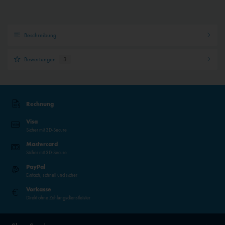
Beschreibung
Bewertungen
3
Rechnung
Visa
Sicher mit 3D-Secure
Mastercard
Sicher mit 3D-Secure
PayPal
Einfach, schnell und sicher
Vorkasse
Direkt ohne Zahlungsdienstleister