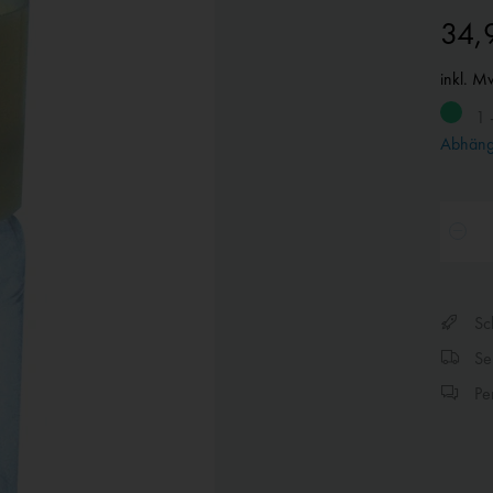
34,
inkl. M
1 
Abhängi
Sch
Sen
Per