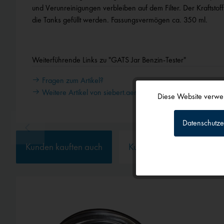
und Verunreinigungen verbleiben auf dem Filter. Der Kraftsto
die Tanks gefüllt werden. Fassungsvermögen ca. 350 ml.
Weiterführende Links zu "GATS Jar Benzin-Tester"
Fragen zum Artikel?
Weitere Artikel von siebert.aero
Diese Website verwen
Funktionale
Datenschutze
Tracking
Kunden kauften auch
Kunden haben sich ebenf
Personalisierun
Service