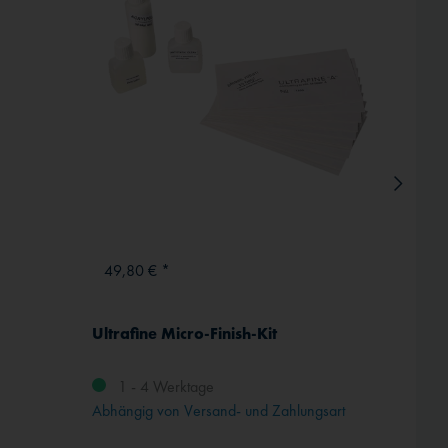
Inaktiv
49,80 € *
ab 13
Ultrafine Micro-Finish-Kit
ICAO-
Komplet
1 - 4 Werktage
Abhängig von Versand- und Zahlungsart