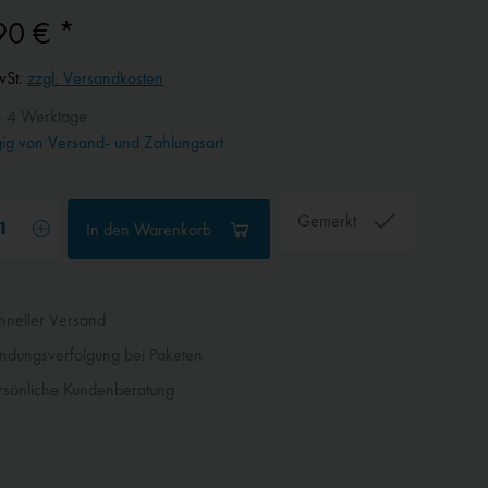
90 € *
wSt.
zzgl. Versandkosten
- 4 Werktage
g von Versand- und Zahlungsart
Gemerkt
In den
Warenkorb
neller Versand
dungsverfolgung bei Paketen
sönliche Kundenberatung