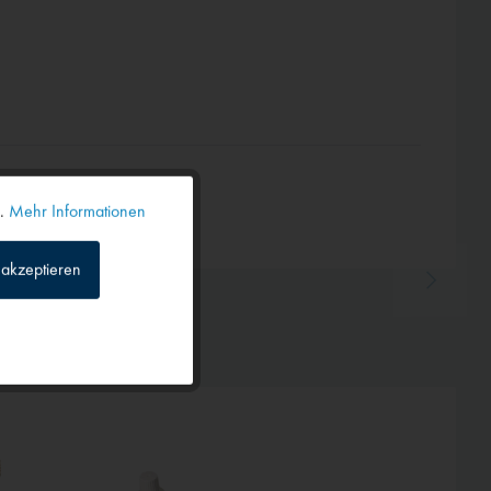
n.
Mehr Informationen
Aktiv
akzeptieren
Inaktiv
Inaktiv
Inaktiv
TIPP!