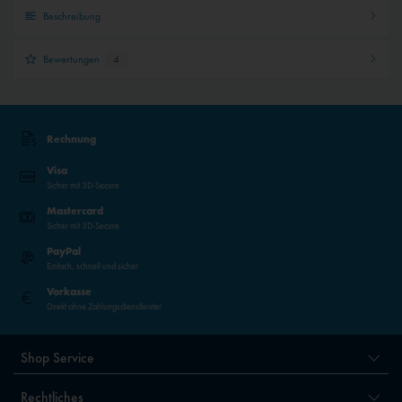
Beschreibung
Bewertungen
4
Rechnung
Visa
Sicher mit 3D-Secure
Mastercard
Sicher mit 3D-Secure
PayPal
Einfach, schnell und sicher
Vorkasse
Direkt ohne Zahlungsdienstleister
Shop Service
Rechtliches