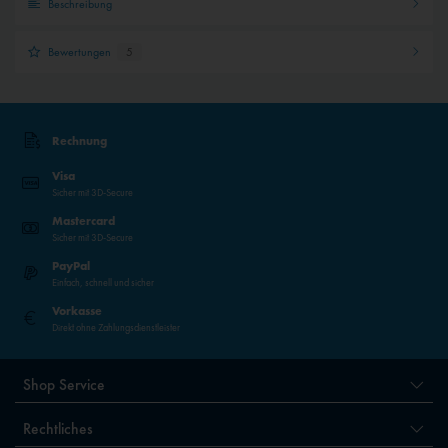
Beschreibung
Bewertungen
5
Rechnung
Visa
Sicher mit 3D-Secure
Mastercard
Sicher mit 3D-Secure
PayPal
Einfach, schnell und sicher
Vorkasse
Direkt ohne Zahlungsdienstleister
Shop Service
Rechtliches