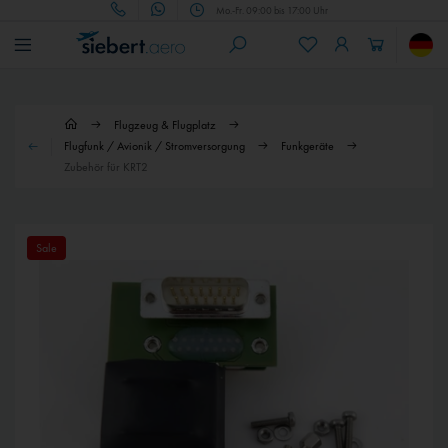
Mo.-Fr. 09:00 bis 17:00 Uhr
Flugzeug & Flugplatz
Flugfunk / Avionik / Stromversorgung
Funkgeräte
Zubehör für KRT2
Sale