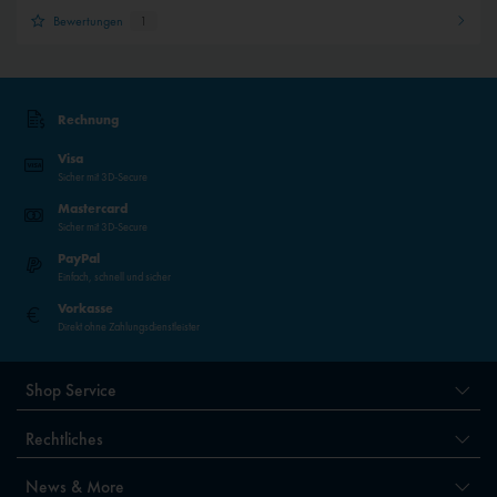
Bewertungen
1
Rechnung
Visa
Sicher mit 3D-Secure
Mastercard
Sicher mit 3D-Secure
PayPal
Einfach, schnell und sicher
Vorkasse
Direkt ohne Zahlungsdienstleister
Shop Service
Rechtliches
News & More