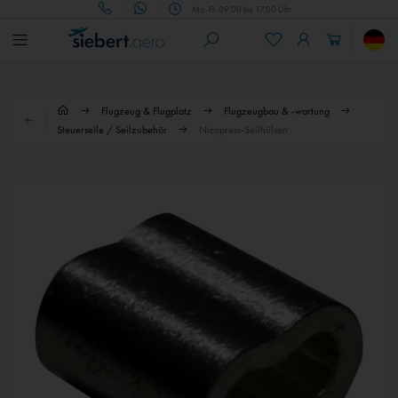
Mo.-Fr. 09:00 bis 17:00 Uhr
Flugzeug & Flugplatz
Flugzeugbau & -wartung
Steuerseile / Seilzubehör
Nicopress-Seilhülsen