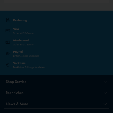
Rechnung
Visa
Sicher mit 3D-Secure
Mastercard
Sicher mit 3D-Secure
PayPal
Einfach, schnell und sicher
Vorkasse
Direkt ohne Zahlungsdienstleister
Shop Service
Rechtliches
News & More